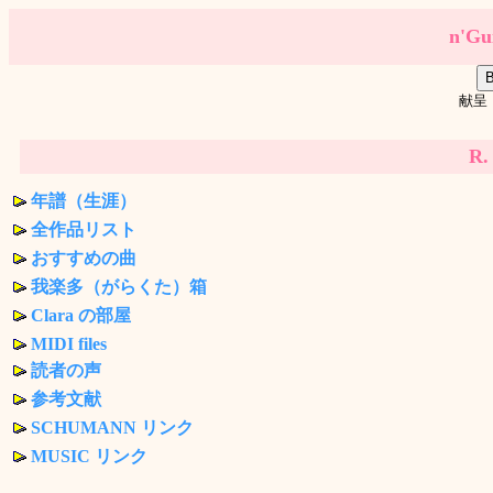
n'G
献呈（S
R
年譜（生涯）
全作品リスト
おすすめの曲
我楽多（がらくた）箱
Clara の部屋
MIDI files
読者の声
参考文献
SCHUMANN リンク
MUSIC リンク