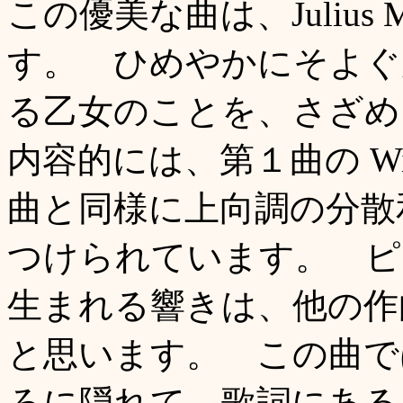
この優美な曲は、Julius
す。 ひめやかにそよぐ
る乙女のことを、さざ
内容的には、第１曲の Wi
曲と同様に上向調の分散
つけられています。 ピ
生まれる響きは、他の作
と思います。 この曲で
ろに隠れて、歌詞にあるように、"