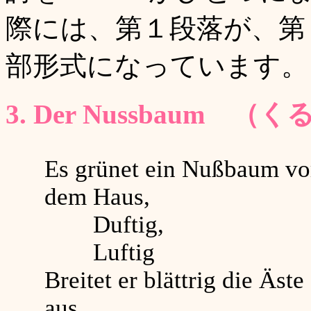
際には、第１段落が、第
部形式になっています
3. Der Nussbaum 
Es grünet ein Nußbaum vo
dem Haus,
Duftig,
Luftig
Breitet er blättrig die Äste
aus.