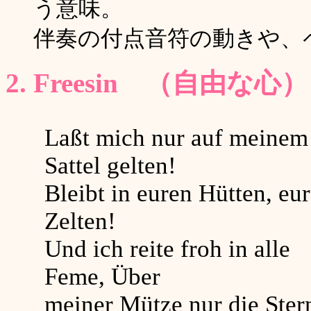
う意味。
伴奏の付点音符の動きや、
2. Freesin （自由な心）
Laßt mich nur auf meinem
Sattel gelten!
Bleibt in euren Hütten, eu
Zelten!
Und ich reite froh in alle
Feme, Über
meiner Mütze nur die Ster