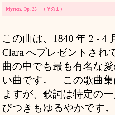
Myrten, Op. 25 （その１）
この曲は、1840 年 2 
Clara へプレゼント
曲の中でも最も有名な愛
い曲です。 この歌曲集は
ますが、歌詞は特定の一
びつきもゆるやかです。 題