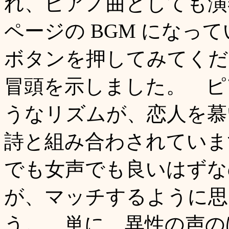
れ、ピアノ曲としても演
ページの BGM になっ
ボタンを押してみてくだ
冒頭を示しました。 ピ
うなリズムが、恋人を慕
詩と組み合わされていま
でも女声でも良いはずな
が、マッチするように思
う。 単に、異性の声の