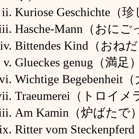
Kuriose Geschicht
Hasche-Mann（おに
Bittendes Kind（お
Gl
ueckes genug（満足
Wichtige Begebenhe
Tr
aeumerei（トロイ
Am Kamin（炉ばたで
Ritter vom Stecken