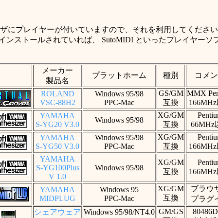
セサイザにプレイヤーが付いていますので、それを利用してくださ
)がきちんとインストールされていれば、 SutoMIDI といったプレ
メーカー
プラットホーム
種別
コメン
製品名
GS/GM
MMX Pen
ROLAND
Windows 95/98
VSC-88H2
PPC-Mac
互換
166MH
XG/GM
Penti
YAMAHA
Windows 95/98
S-YG20 V3.0
互換
66MH
XG/GM
Penti
YAMAHA
Windows 95/98
S-YG50 V3.0
PPC-Mac
互換
166MH
YAMAHA
XG/GM
Penti
S-YG100Plus
Windows 95/98
互換
166MH
V 1.0
XG/GM
ブラウ
YAMAHA
Windows 95
互換
MIDPLUG
PPC-Mac
プラグ
GM/GS
80486
シェアウェア
Windows 95/98/NT4.0