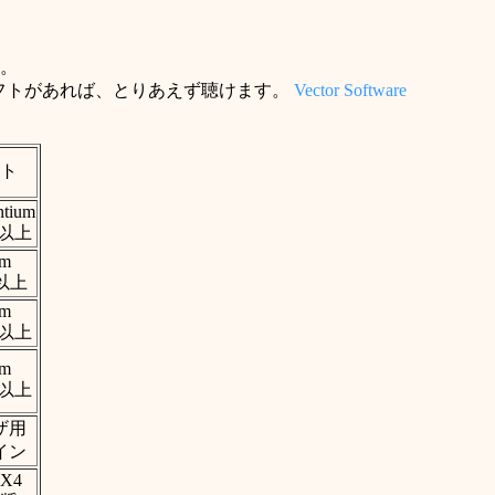
い。
イヤーソフトがあれば、とりあえず聴けます。
Vector Software
ト
tium
z以上
um
z以上
um
z以上
um
z以上
ザ用
イン
DX4