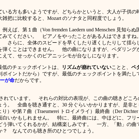
ている方も多いようですが、どちらかというと、大人が子供の
把に比較すると、Mozart のソナタと同程度でしょう。
第１曲（Von fremden L
aedern und Mensche
てみてください。 ピアノをやったことがある人はできますね
らに、全体のスピードを早くしたり遅くしたりして揺らしてみてく
を弾くことはできません。 他の曲になりますが、ペダリング
こえて、せっかくのピアニッシモが台なしになります。
の最低のチェックポイントは、
リズムが崩れていない
ことと、
ペ
別ポイントだから）ですが、最低のチェックポイントを満たし
ーが命
だからです。
れています。 それらの対比の表現が、この曲の聴きどころ
う。 全曲を聴き通すと、30 分ぐらいかかりますが、是非
らぬ国より）や第７曲（Tr
aeumerei トロイメライ）最終曲（Der Dic
面白いかもしれません。 特に、最終曲には、中ほどに、フリ
てくれるかが、結構楽しみです。 一方、「動」の曲では、ただ乱暴に
か？ なんてのも聴き所のひとつでしょう。