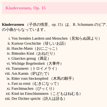
Kinderszenen, Op. 15
Kinderszenen
（子供の情景、op. 15）は、R. Schuma
の小曲からなっています。
Von fremden L
aedern und Menschen（見知らぬ国より）
Kuriose Geschichte（珍しいお話）
Hasche-Mann（おにごっこ）
Bittendes Kind（おねだり）
Gl
ueckes genug（満足）
Wichtige Begebenheit（大事件）
Tr
aeumerei（トロイメライ）
Am Kamin（炉ばたで）
Ritter vom Steckenpferd （木馬の騎手）
Fast zu ernst（むきになって）
F
uechtmachen（びっくり）
Kind im Einschlummern（こどもはねむる）
Der Dichter spricht（詩人は語る）