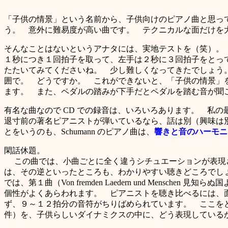
「子供の情景」という名前から、子供向けのピアノ曲と思っ
う。 意外に難易度が高い曲です。 テクニカルな面だけを大雑
そんなことはないというアナタには、実地テストを（笑）。 例えば、
１秒につき１回拍子を取って、左手は２秒に３回拍子をとっ
たたいてみてくださいね。 少し難しくなってきたでしょう。 さ
囲で。 どうですか。 これができないと、「子供の情景」
ます。 また、ペダルの踏みが下手だとペダルを踏む音が聞
有名な曲なので CD での録音は、いろいろあります。 私
退寸前の著名ピアニストが弾いているなら、話は別（興味は
とをいうのも、Schumann のピアノ曲は、
響きと音のハーモニ
閑話休題。
この曲では、小曲ごとに全く違うシチュエーションが表現さ
は、その逆といったところも、わかりやすい聴きどころでしょ
では、第１曲（Von fremden L
aedern und Menschen 見知
個性がよくあらわれます。 ピアニストを聴き比べるには、
ず、９～１２拍分の音符がちりばめられています。 ここをどう弾い
件）を、子供らしいダイナミクスの中に、どう表現している