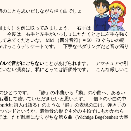
時のことを思いだしながら弾く曲でしょ
n 見知らぬ国より）を例に取ってみましょう。 右手は
。 今度は、右手と左手がいっしょにたたくときに左手を強く
ださいな。 MM （四分音符）= 50 - 70 ぐらいの範
がけっこうデリケートです。 下手なペダリングだと音が濁り
ダルで音がにごらない
ことがあげられます。 アマチュアや引
ていない演奏は、私にとっては評価外です。 こんな厳しいこ
のひとつです。 「静」の小曲から「動」の小曲へ、あるい
とも通して聴いていただきたいと思います。 個々の小曲の中
hter spricht 詩人は語る）のような「静」の表現の曲は、弾き手の
ーハンドというか、装飾音の形で４分の４拍子にもかかわら
なりがちな第６曲（Wichtige Begebenheit 大事