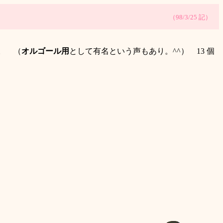
（98/3/25 記）
す。 （
オルゴール用
として有名という声もあり。^^） 13 個